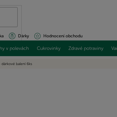
ka
Dárky
Hodnocení obchodu
hy v polevách
Cukrovinky
Zdravé potraviny
Va
- dárkové balení 6ks