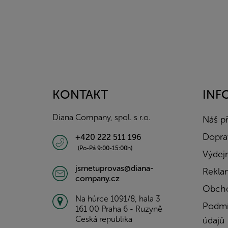
Z
á
p
a
KONTAKT
INF
t
í
Diana Company, spol. s r.o.
Náš p
Doprav
+420 222 511 196
(Po-Pá 9:00-15:00h)
Výdejn
jsmetuprovas@diana-
Rekla
company.cz
Obcho
Na hůrce 1091/8, hala 3
Podmí
161 00 Praha 6 - Ruzyně
Česká republika
údajů