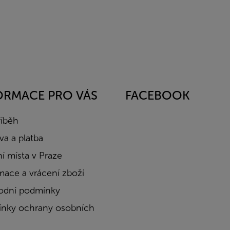
ORMACE PRO VÁS
FACEBOOK
říběh
a a platba
í místa v Praze
mace a vrácení zboží
dní podmínky
nky ochrany osobních