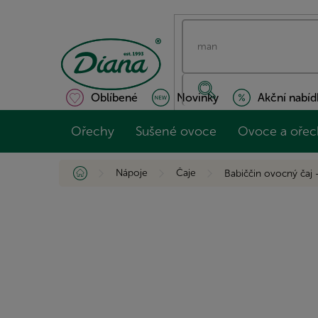
Přejít
na
obsah
Oblíbené
Novinky
Akční nabíd
Ořechy
Sušené ovoce
Ovoce a ořec
Domů
Nápoje
Čaje
Babiččin ovocný čaj 