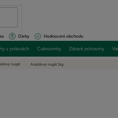
ka
Dárky
Hodnocení obchodu
hy v polevách
Cukrovinky
Zdravé potraviny
Va
šídový nugát
Arašídový nugát 1kg