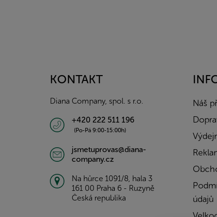
Z
á
p
a
KONTAKT
INF
t
í
Diana Company, spol. s r.o.
Náš p
Doprav
+420 222 511 196
(Po-Pá 9:00-15:00h)
Výdejn
jsmetuprovas@diana-
Rekla
company.cz
Obcho
Na hůrce 1091/8, hala 3
Podmí
161 00 Praha 6 - Ruzyně
Česká republika
údajů
Velko