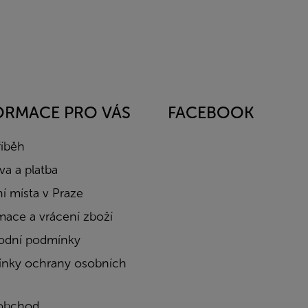
ORMACE PRO VÁS
FACEBOOK
říběh
a a platba
í místa v Praze
mace a vrácení zboží
dní podmínky
nky ochrany osobních
obchod