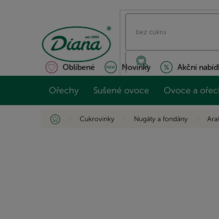
Přejít
na
obsah
Oblíbené
Novinky
Akční nabíd
Ořechy
Sušené ovoce
Ovoce a ořec
Domů
Cukrovinky
Nugáty a fondány
Ara