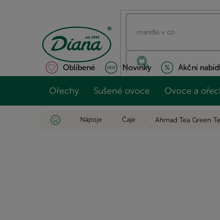
Přejít
na
obsah
Oblíbené
Novinky
Akční nabíd
Ořechy
Sušené ovoce
Ovoce a ořec
Domů
Nápoje
Čaje
Ahmad Tea Green Te