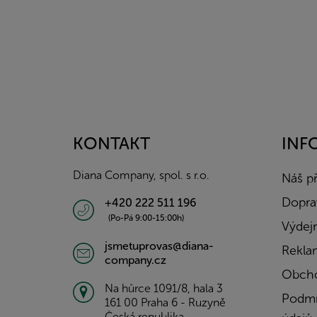
Z
á
p
a
KONTAKT
INF
t
í
Diana Company, spol. s r.o.
Náš p
Doprav
+420 222 511 196
(Po-Pá 9:00-15:00h)
Výdejn
jsmetuprovas@diana-
Rekla
company.cz
Obcho
Na hůrce 1091/8, hala 3
Podmí
161 00 Praha 6 - Ruzyně
Česká republika