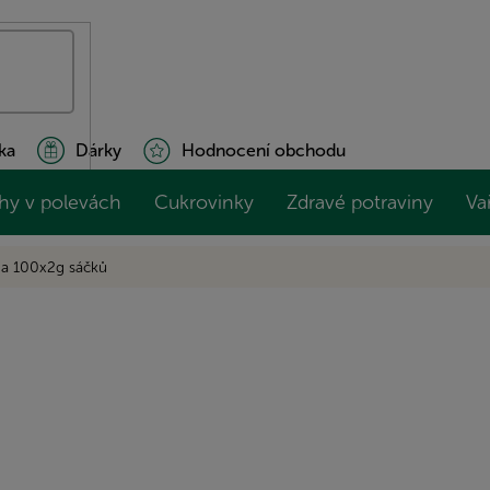
ka
Dárky
Hodnocení obchodu
hy v polevách
Cukrovinky
Zdravé potraviny
Va
a 100x2g sáčků