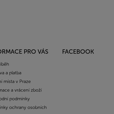
ORMACE PRO VÁS
FACEBOOK
říběh
a a platba
í místa v Praze
mace a vrácení zboží
dní podmínky
nky ochrany osobních