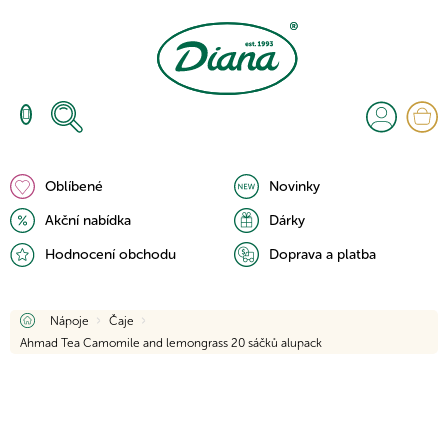
Přejít
na
obsah
N
K
Oblíbené
Novinky
Akční nabídka
Dárky
Hodnocení obchodu
Doprava a platba
Domů
Nápoje
Čaje
Ahmad Tea Camomile and lemongrass 20 sáčků alupack