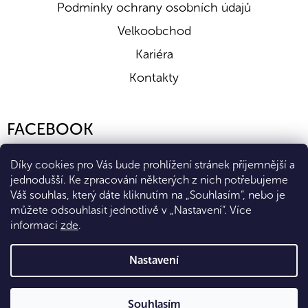
Podmínky ochrany osobních údajů
Velkoobchod
Kariéra
Kontakty
FACEBOOK
Díky cookies pro Vás bude prohlížení stránek příjemnější a
jednodušší. Ke zpracování některých z nich potřebujeme
Váš souhlas, který dáte kliknutím na „Souhlasím“, nebo je
můžete odsouhlasit jednotlivě v „Nastavení“.
Více
informací
zde
.
Vytvořil Shoptet Premium
Nastavení
Copyright 2026
Eshop Diana Company, spol. s r.o.
. Všechna
Souhlasím
práva vyhrazena.