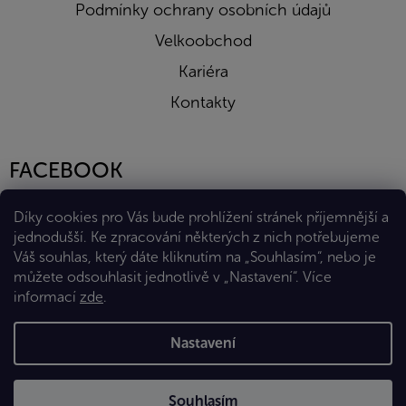
Podmínky ochrany osobních údajů
Velkoobchod
Kariéra
Kontakty
FACEBOOK
Díky cookies pro Vás bude prohlížení stránek příjemnější a
jednodušší. Ke zpracování některých z nich potřebujeme
Váš souhlas, který dáte kliknutím na „Souhlasím“, nebo je
můžete odsouhlasit jednotlivě v „Nastavení“.
Více
informací
zde
.
Vytvořil Shoptet Premium
Nastavení
Copyright 2026
Eshop Diana Company, spol. s r.o.
. Všechna
Souhlasím
práva vyhrazena.