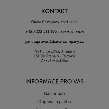
p
a
KONTAKT
t
í
Diana Company, spol. s r.o.
+420 222 511 196
(Po-Pá 9:00-15:00h)
jsmetuprovas@diana-company.cz
Na hůrce 1091/8, hala 3
161 00 Praha 6 - Ruzyně
Česká republika
INFORMACE PRO VÁS
Náš příběh
Doprava a platba