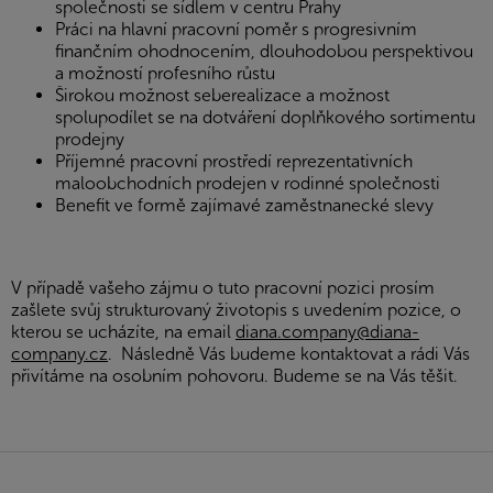
společnosti se sídlem v centru Prahy
Práci na hlavní pracovní poměr s progresivním
finančním ohodnocením, dlouhodobou perspektivou
a možností profesního růstu
Širokou možnost seberealizace a možnost
spolupodílet se na dotváření doplňkového sortimentu
prodejny
Příjemné pracovní prostředí reprezentativních
maloobchodních prodejen v rodinné společnosti
Benefit ve formě zajímavé zaměstnanecké slevy
V případě vašeho zájmu o tuto pracovní pozici prosím
zašlete svůj strukturovaný životopis s uvedením pozice, o
kterou se ucházíte, na email
diana.company@diana-
company.cz
. Následně Vás budeme kontaktovat a rádi Vás
přivítáme na osobním pohovoru. Budeme se na Vás těšit.
Z
á