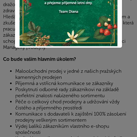
dražovanými produkty a dalšími rozmanitými produkty
zdravé výživy hledá do svého týmu třeba právě Vás!
Hledáme komunikativní kolegyni s obchodním talentem a
zkušenostmi na prodejní pozici. Hledáme prodavačku, která
pracuje s nadšením a úsměvem, a ke které se budou
zákazníci vždy rádi vracet. V případě vašich ambicí a
schopností je možné se postupně vypracovat i na pozici
Manageky prodejny.
Co bude vaším hlavním úkolem?
Maloobchodní prodej v jedné z našich pražských
kamenných prodejen
Příjemná a vstřícná komunikace se zákazníky
Poskytnutí odborné rady zákazníkovi na základě
perfektní znalosti nabízeného sortimentu
Péče o celkový chod prodejny a udržování vždy
čistého a příjemného prostředí
Komunikace s dodavateli k zajištění 100% zásobení
prodejny veškerým sortimentem
Výdej balíků zákazníkům vlastního e-shopu
společnosti