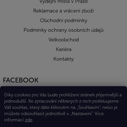
Výdejní místa v Praze
Reklamace a vrácení zboží
Obchodní podmínky
Podmínky ochrany osobních údajů
Velkoobchod
Kariéra
Kontakty
FACEBOOK
Díky cookies pro Vás bude prohlížení stránek příjemnější a
jednodušší. Ke zpracování některých z nich potřebujeme
Váš souhlas, který dáte kliknutím na „Souhlasím“, nebo je
můžete odsouhlasit jednotlivě v „Nastavení“.
Více
informací
zde
.