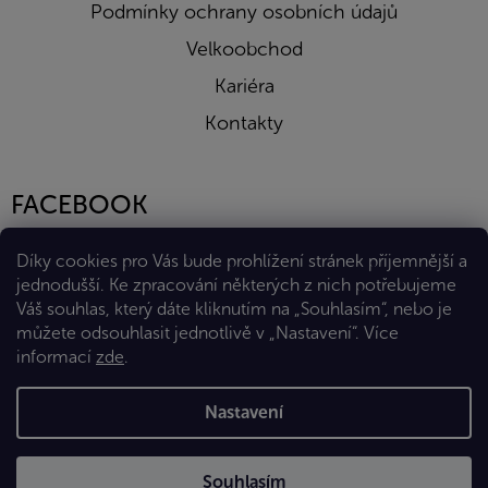
Podmínky ochrany osobních údajů
Velkoobchod
Kariéra
Kontakty
FACEBOOK
Díky cookies pro Vás bude prohlížení stránek příjemnější a
jednodušší. Ke zpracování některých z nich potřebujeme
Váš souhlas, který dáte kliknutím na „Souhlasím“, nebo je
můžete odsouhlasit jednotlivě v „Nastavení“.
Více
informací
zde
.
Vytvořil Shoptet Premium
Nastavení
Copyright 2026
Eshop Diana Company, spol. s r.o.
. Všechna
Souhlasím
práva vyhrazena.