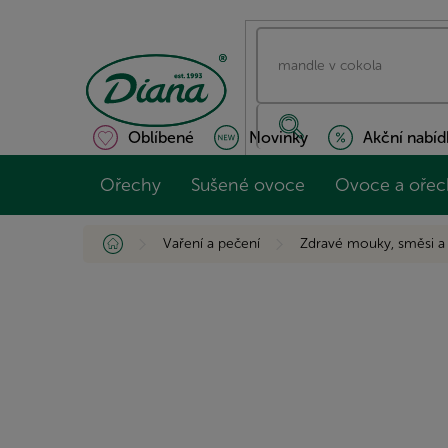
Přejít
na
obsah
Oblíbené
Novinky
Akční nabíd
Ořechy
Sušené ovoce
Ovoce a ořec
Domů
Vaření a pečení
Zdravé mouky, směsi a