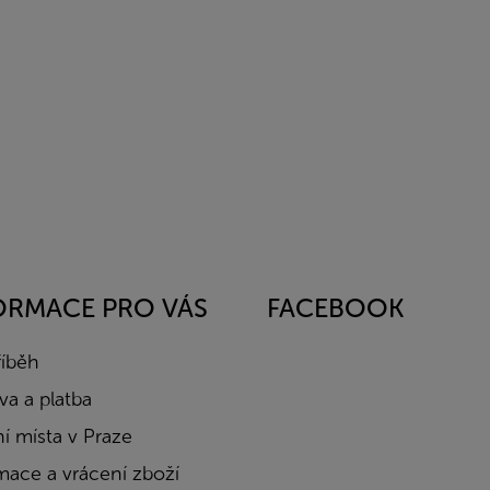
ORMACE PRO VÁS
FACEBOOK
říběh
a a platba
í místa v Praze
mace a vrácení zboží