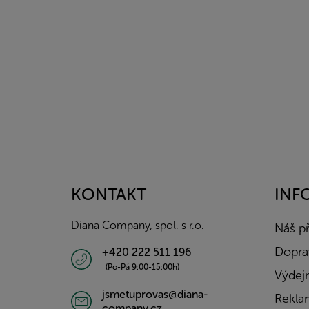
Z
á
p
a
KONTAKT
INF
t
í
Diana Company, spol. s r.o.
Náš p
Doprav
+420 222 511 196
(Po-Pá 9:00-15:00h)
Výdejn
jsmetuprovas@diana-
Rekla
company.cz