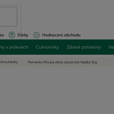
ka
Dárky
Hodnocení obchodu
hy v polevách
Cukrovinky
Zdravé potraviny
Va
 strouhanky
Pernerka Mouka žitná celozrnná hladká 1kg