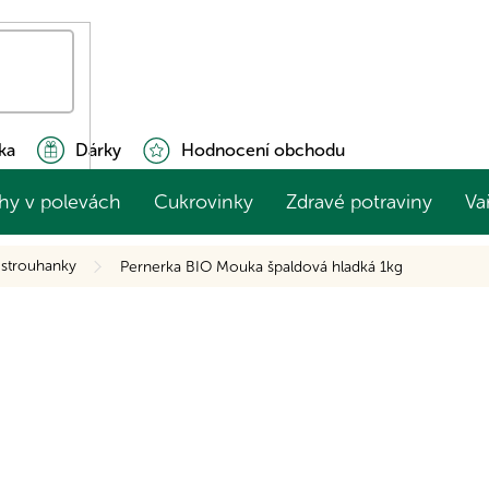
ka
Dárky
Hodnocení obchodu
hy v polevách
Cukrovinky
Zdravé potraviny
Va
 strouhanky
Pernerka BIO Mouka špaldová hladká 1kg