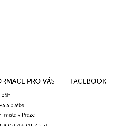
ORMACE PRO VÁS
FACEBOOK
říběh
a a platba
í místa v Praze
mace a vrácení zboží