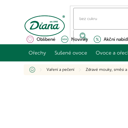
Přejít
na
obsah
Oblíbené
Novinky
Akční nabíd
Ořechy
Sušené ovoce
Ovoce a ořec
Domů
Vaření a pečení
Zdravé mouky, směsi a