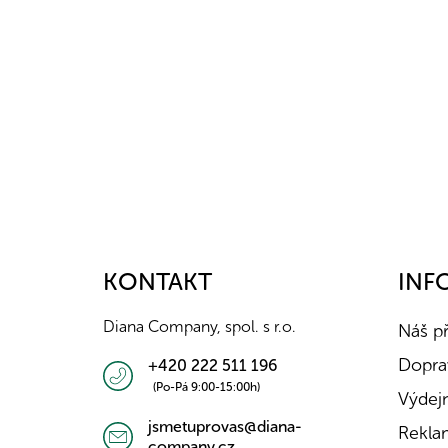
Z
á
p
a
KONTAKT
INF
t
í
Diana Company, spol. s r.o.
Náš p
Doprav
+420 222 511 196
(Po-Pá 9:00-15:00h)
Výdejn
jsmetuprovas@diana-
Rekla
company.cz