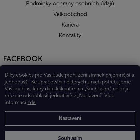
Podmínky ochrany osobních údajů
Velkoobchod
Kariéra
Kontakty
FACEBOOK
Díky cookies pro Vás bude prohlížení stránek příjemnější a
jednodušší. Ke zpracování některých z nich potřebujeme
Váš souhlas, který dáte kliknutím na „Souhlasím“, nebo je
můžete odsouhlasit jednotlivě v „Nastavení“.
Více
informací
zde
.
Vytvořil Shoptet Premium
Nastavení
Copyright 2026
Eshop Diana Company, spol. s r.o.
. Všechna
Souhlasím
práva vyhrazena.