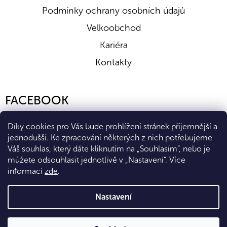
Podmínky ochrany osobních údajů
Velkoobchod
Kariéra
Kontakty
FACEBOOK
Díky cookies pro Vás bude prohlížení stránek příjemnější a
jednodušší. Ke zpracování některých z nich potřebujeme
Váš souhlas, který dáte kliknutím na „Souhlasím“, nebo je
můžete odsouhlasit jednotlivě v „Nastavení“.
Více
informací
zde
.
Vytvořil Shoptet Premium
Nastavení
Copyright 2026
Eshop Diana Company, spol. s r.o.
. Všechna