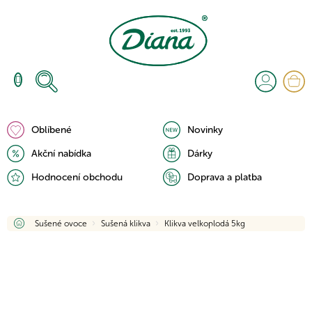
Přejít
na
obsah
N
K
Oblíbené
Novinky
Akční nabídka
Dárky
Hodnocení obchodu
Doprava a platba
Domů
Sušené ovoce
Sušená klikva
Klikva velkoplodá 5kg