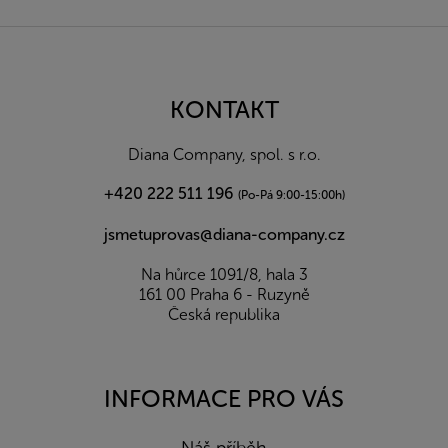
Z
á
p
a
KONTAKT
t
í
Diana Company, spol. s r.o.
+420 222 511 196
(Po-Pá 9:00-15:00h)
jsmetuprovas@diana-company.cz
Na hůrce 1091/8, hala 3
161 00 Praha 6 - Ruzyně
Česká republika
INFORMACE PRO VÁS