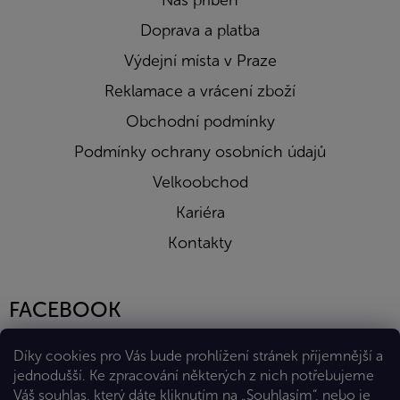
Náš příběh
Doprava a platba
Výdejní místa v Praze
Reklamace a vrácení zboží
Obchodní podmínky
Podmínky ochrany osobních údajů
Velkoobchod
Kariéra
Kontakty
FACEBOOK
Díky cookies pro Vás bude prohlížení stránek příjemnější a
jednodušší. Ke zpracování některých z nich potřebujeme
Váš souhlas, který dáte kliknutím na „Souhlasím“, nebo je