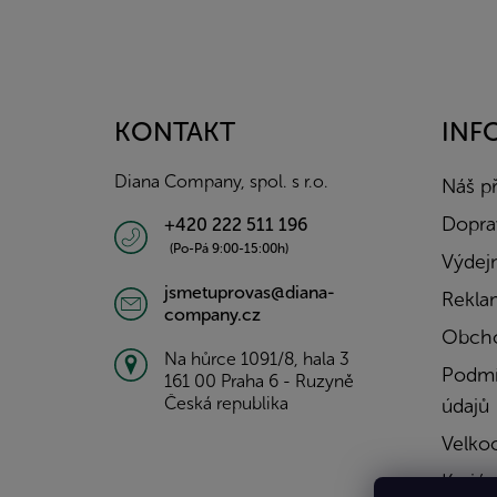
Z
á
p
a
KONTAKT
INF
t
í
Diana Company, spol. s r.o.
Náš p
Doprav
+420 222 511 196
(Po-Pá 9:00-15:00h)
Výdejn
jsmetuprovas@diana-
Rekla
company.cz
Obcho
Na hůrce 1091/8, hala 3
Podmí
161 00 Praha 6 - Ruzyně
Česká republika
údajů
Velko
Kariér