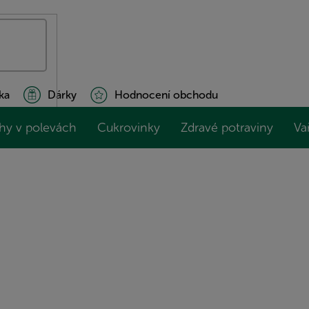
ka
Dárky
Hodnocení obchodu
hy v polevách
Cukrovinky
Zdravé potraviny
Va