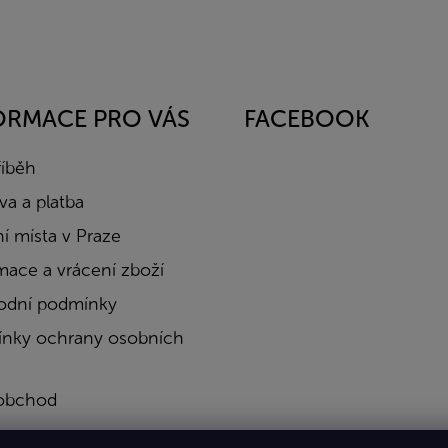
ORMACE PRO VÁS
FACEBOOK
říběh
a a platba
í místa v Praze
mace a vrácení zboží
dní podmínky
nky ochrany osobních
obchod
a