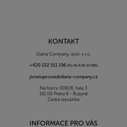
Z
á
p
a
KONTAKT
t
í
Diana Company, spol. s r.o.
+420 222 511 196
(Po-Pá 9:00-15:00h)
jsmetuprovas@diana-company.cz
Na hůrce 1091/8, hala 3
161 00 Praha 6 - Ruzyně
Česká republika
INFORMACE PRO VÁS