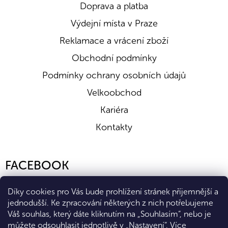
Doprava a platba
Výdejní místa v Praze
Reklamace a vrácení zboží
Obchodní podmínky
Podmínky ochrany osobních údajů
Velkoobchod
Kariéra
Kontakty
FACEBOOK
Díky cookies pro Vás bude prohlížení stránek příjemnější a
jednodušší. Ke zpracování některých z nich potřebujeme
Váš souhlas, který dáte kliknutím na „Souhlasím“, nebo je
můžete odsouhlasit jednotlivě v „Nastavení“.
Více