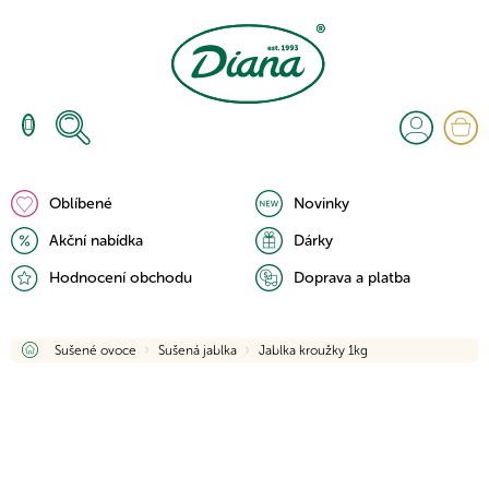
Přejít
na
obsah
N
K
Oblíbené
Novinky
Akční nabídka
Dárky
Hodnocení obchodu
Doprava a platba
Domů
Sušené ovoce
Sušená jablka
Jablka kroužky 1kg