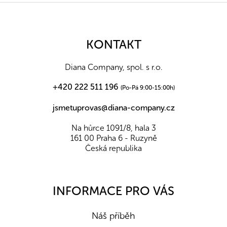
Z
á
p
a
KONTAKT
t
í
Diana Company, spol. s r.o.
+420 222 511 196
(Po-Pá 9:00-15:00h)
jsmetuprovas@diana-company.cz
Na hůrce 1091/8, hala 3
161 00 Praha 6 - Ruzyně
Česká republika
INFORMACE PRO VÁS
Náš příběh