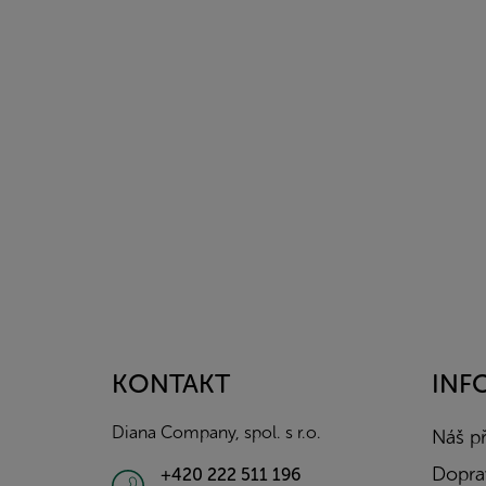
Z
á
p
a
KONTAKT
INF
t
í
Diana Company, spol. s r.o.
Náš p
Doprav
+420 222 511 196