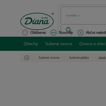
Přejít
na
obsah
Oblíbené
Novinky
Akční nabíd
Ořechy
Sušené ovoce
Ovoce a ořec
Domů
Sušené ovoce
Sušená jablka
Jablk