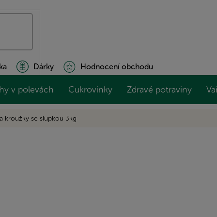
ka
Dárky
Hodnocení obchodu
hy v polevách
Cukrovinky
Zdravé potraviny
Va
a kroužky se slupkou 3kg