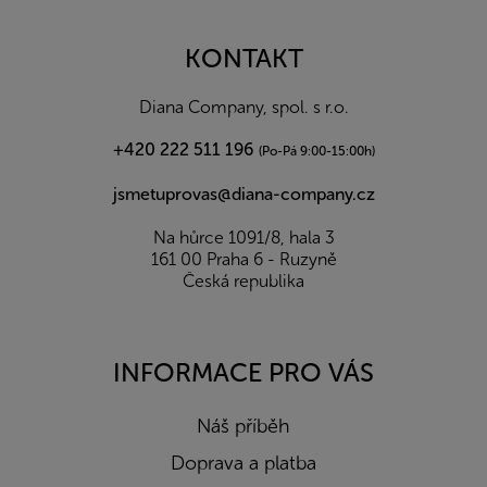
á
p
a
KONTAKT
t
í
Diana Company, spol. s r.o.
+420 222 511 196
(Po-Pá 9:00-15:00h)
jsmetuprovas@diana-company.cz
Na hůrce 1091/8, hala 3
161 00 Praha 6 - Ruzyně
Česká republika
INFORMACE PRO VÁS
Náš příběh
Doprava a platba