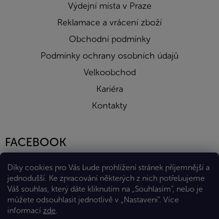
Výdejní místa v Praze
Reklamace a vrácení zboží
Obchodní podmínky
Podmínky ochrany osobních údajů
Velkoobchod
Kariéra
Kontakty
FACEBOOK
Díky cookies pro Vás bude prohlížení stránek příjemnější a
jednodušší. Ke zpracování některých z nich potřebujeme
Váš souhlas, který dáte kliknutím na „Souhlasím“, nebo je
můžete odsouhlasit jednotlivě v „Nastavení“.
Více
informací
zde
.