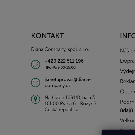
Z
á
p
a
KONTAKT
INF
t
í
Diana Company, spol. s r.o.
Náš p
Doprav
+420 222 511 196
(Po-Pá 9:00-15:00h)
Výdejn
jsmetuprovas@diana-
Rekla
company.cz
Obcho
Na hůrce 1091/8, hala 3
Podmí
161 00 Praha 6 - Ruzyně
Česká republika
údajů
Velko
Kariér