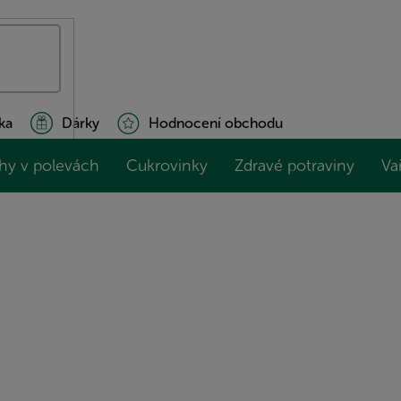
ka
Dárky
Hodnocení obchodu
hy v polevách
Cukrovinky
Zdravé potraviny
Va