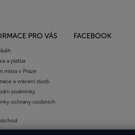
ORMACE PRO VÁS
FACEBOOK
říběh
a a platba
í místa v Praze
mace a vrácení zboží
dní podmínky
nky ochrany osobních
obchod
a