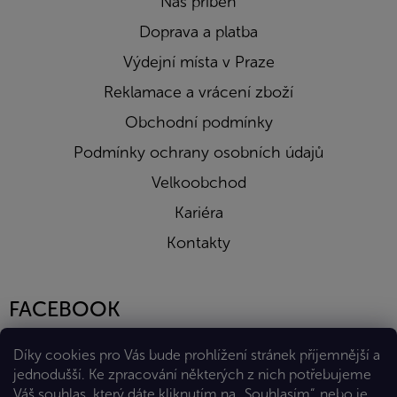
Náš příběh
Doprava a platba
Výdejní místa v Praze
Reklamace a vrácení zboží
Obchodní podmínky
Podmínky ochrany osobních údajů
Velkoobchod
Kariéra
Kontakty
FACEBOOK
Díky cookies pro Vás bude prohlížení stránek příjemnější a
jednodušší. Ke zpracování některých z nich potřebujeme
Váš souhlas, který dáte kliknutím na „Souhlasím“, nebo je