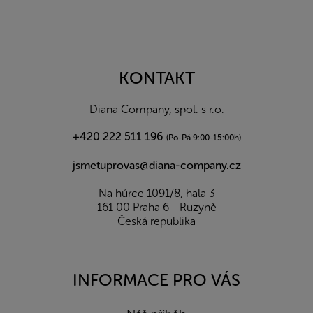
Z
á
p
a
KONTAKT
t
í
Diana Company, spol. s r.o.
+420 222 511 196
(Po-Pá 9:00-15:00h)
jsmetuprovas@diana-company.cz
Na hůrce 1091/8, hala 3
161 00 Praha 6 - Ruzyně
Česká republika
INFORMACE PRO VÁS