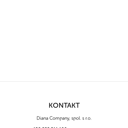
Z
á
p
a
KONTAKT
t
í
Diana Company, spol. s r.o.