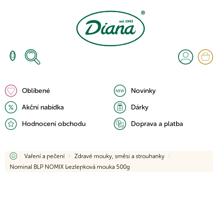
Přejít
na
obsah
N
K
Oblíbené
Novinky
Akční nabídka
Dárky
Hodnocení obchodu
Doprava a platba
Domů
Vaření a pečení
Zdravé mouky, směsi a strouhanky
Nominal BLP NOMIX bezlepková mouka 500g