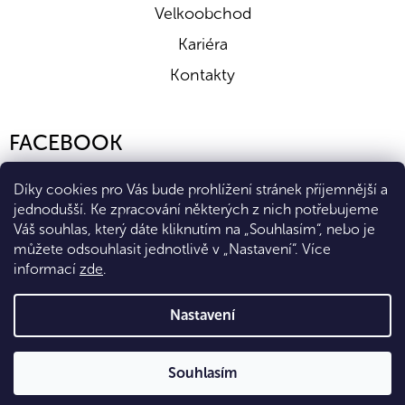
Velkoobchod
Kariéra
Kontakty
FACEBOOK
Díky cookies pro Vás bude prohlížení stránek příjemnější a
jednodušší. Ke zpracování některých z nich potřebujeme
Váš souhlas, který dáte kliknutím na „Souhlasím“, nebo je
můžete odsouhlasit jednotlivě v „Nastavení“.
Více
informací
zde
.
Vytvořil Shoptet Premium
Nastavení
Copyright 2026
Eshop Diana Company, spol. s r.o.
. Všechna
Souhlasím
práva vyhrazena.