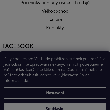
Podmínky ochrany osobních údajů
Velkoobchod
Kariéra
Kontakty
FACEBOOK
Díky cookies pro Vás bude prohlížení stránek příjemnější a
jednodušší. Ke zpracování některých z nich potřebujeme
Váš souhlas, který dáte kliknutím na „Souhlasím“, nebo je
můžete odsouhlasit jednotlivě v „Nastavení“.
Více
informací
zde
.
Vytvořil Shoptet Premium
Nastavení
Copyright 2026
Eshop Diana Company, spol. s r.o.
. Všechna
Souhlasím
práva vyhrazena.