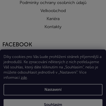
Podmínky ochrany osobních údajů
Velkoobchod
Kariéra
Kontakty
FACEBOOK
Díky cookies pro Vás bude prohlížení stránek příjemnější a
jednodušší. Ke zpracování některých z nich potřebujeme
Váš souhlas, který dáte kliknutím na „Souhlasím“, nebo je
můžete odsouhlasit jednotlivě v „Nastavení“.
Více
informací
zde
.
Vytvořil Shoptet Premium
Nastavení
Copyright 2026
Eshop Diana Company, spol. s r.o.
. Všechna
Souhlasím
práva vyhrazena.