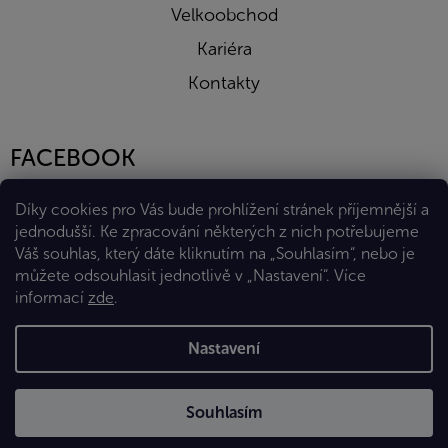
Velkoobchod
Kariéra
Kontakty
FACEBOOK
Díky cookies pro Vás bude prohlížení stránek příjemnější a
jednodušší. Ke zpracování některých z nich potřebujeme
Váš souhlas, který dáte kliknutím na „Souhlasím“, nebo je
můžete odsouhlasit jednotlivě v „Nastavení“.
Více
informací
zde
.
Vytvořil Shoptet Premium
Nastavení
Copyright 2026
Eshop Diana Company, spol. s r.o.
. Všechna
Souhlasím
práva vyhrazena.