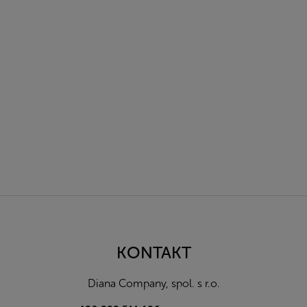
Z
á
p
a
KONTAKT
t
í
Diana Company, spol. s r.o.