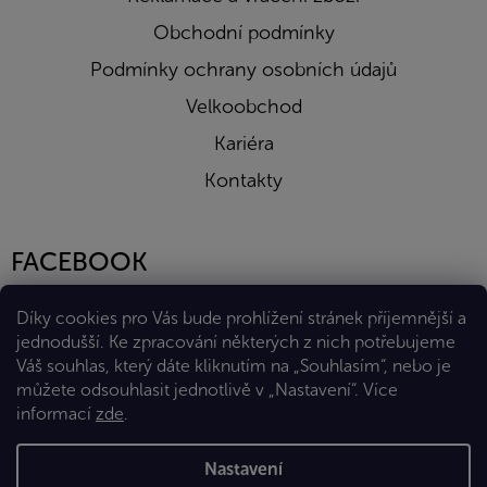
Obchodní podmínky
Podmínky ochrany osobních údajů
Velkoobchod
Kariéra
Kontakty
FACEBOOK
Díky cookies pro Vás bude prohlížení stránek příjemnější a
jednodušší. Ke zpracování některých z nich potřebujeme
Váš souhlas, který dáte kliknutím na „Souhlasím“, nebo je
můžete odsouhlasit jednotlivě v „Nastavení“.
Více
informací
zde
.
Vytvořil Shoptet Premium
Nastavení