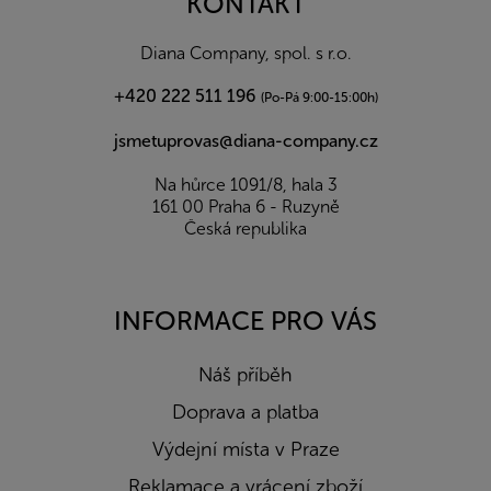
KONTAKT
t
í
Diana Company, spol. s r.o.
+420 222 511 196
(Po-Pá 9:00-15:00h)
jsmetuprovas@diana-company.cz
Na hůrce 1091/8, hala 3
161 00 Praha 6 - Ruzyně
Česká republika
INFORMACE PRO VÁS
Náš příběh
Doprava a platba
Výdejní místa v Praze
Reklamace a vrácení zboží