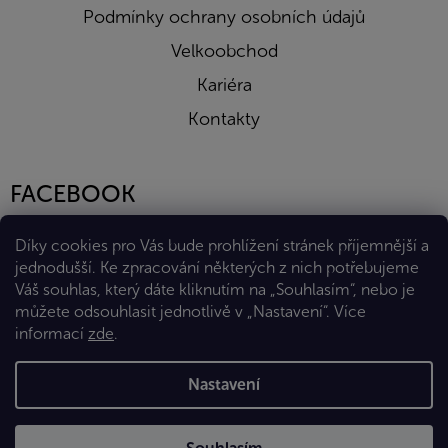
Podmínky ochrany osobních údajů
Velkoobchod
Kariéra
Kontakty
FACEBOOK
Díky cookies pro Vás bude prohlížení stránek příjemnější a
jednodušší. Ke zpracování některých z nich potřebujeme
Váš souhlas, který dáte kliknutím na „Souhlasím“, nebo je
můžete odsouhlasit jednotlivě v „Nastavení“.
Více
informací
zde
.
Vytvořil Shoptet Premium
Nastavení
Copyright 2026
Eshop Diana Company, spol. s r.o.
. Všechna