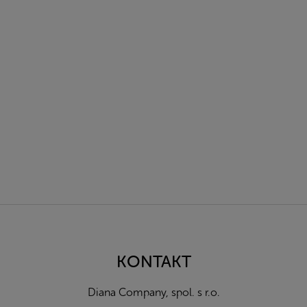
Z
á
p
a
KONTAKT
t
í
Diana Company, spol. s r.o.