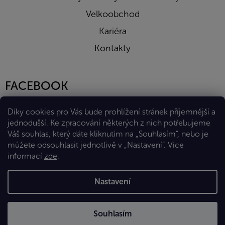
Velkoobchod
Kariéra
Kontakty
FACEBOOK
Díky cookies pro Vás bude prohlížení stránek příjemnější a
jednodušší. Ke zpracování některých z nich potřebujeme
Váš souhlas, který dáte kliknutím na „Souhlasím“, nebo je
můžete odsouhlasit jednotlivě v „Nastavení“.
Více
informací
zde
.
Vytvořil Shoptet Premium
Nastavení
Copyright 2026
Eshop Diana Company, spol. s r.o.
. Všechna
Souhlasím
práva vyhrazena.