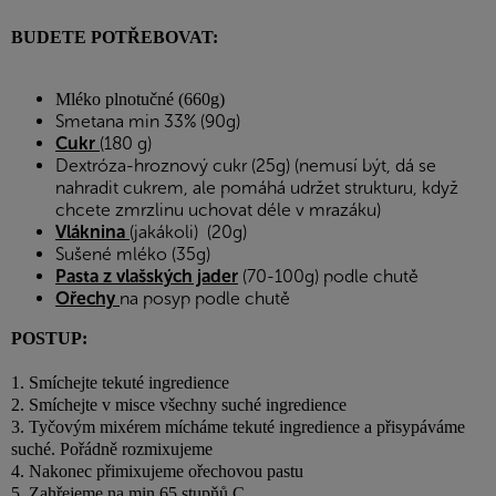
BUDETE POTŘEBOVAT:
Mléko plnotučné (660g)
Smetana min 33% (90g)
Cukr
(180 g)
Dextróza-hroznový cukr (25g) (nemusí být, dá se
nahradit cukrem, ale pomáhá udržet strukturu, když
chcete zmrzlinu uchovat déle v mrazáku)
Vláknina
(jakákoli) (20g)
Sušené mléko (35g)
Pasta z vlašských jader
(70-100g) podle chutě
Ořechy
na posyp podle chutě
POSTUP:
1. Smíchejte tekuté ingredience
2. Smíchejte v misce všechny suché ingredience
3. Tyčovým mixérem mícháme tekuté ingredience a přisypáváme
suché. Pořádně rozmixujeme
4. Nakonec přimixujeme ořechovou pastu
5. Zahřejeme na min 65 stupňů C