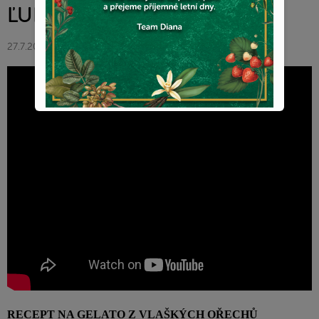
ĽUDMILA ABRHÁM
27.7.2022
RECEPT NA GELATO Z VLAŠKÝCH OŘECHŮ