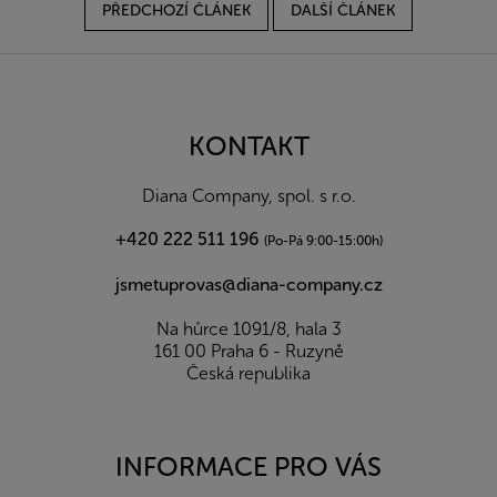
PŘEDCHOZÍ ČLÁNEK
DALŠÍ ČLÁNEK
Z
á
p
a
KONTAKT
t
í
Diana Company, spol. s r.o.
+420 222 511 196
(Po-Pá 9:00-15:00h)
jsmetuprovas@diana-company.cz
Na hůrce 1091/8, hala 3
161 00 Praha 6 - Ruzyně
Česká republika
INFORMACE PRO VÁS