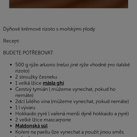
Dýňové krémové rizoto s mořskými plody
Recept:
BUDETE POTŘEBOVAT:
500 g rýže arborio (nebo jiné rýže vhodné pro italské
rizoto)
2 stroužky česneku
1 velká lžíce
másla ghí
Čerstvý tymián ( můžeme vynechat, pokud ho
nemáte)
2dcl bílého vína (můžeme vynechat, pokud nemáte)
1 l vývaru
Hokkaido pyré ( vařená menší dýně hokkaido a pyré)
2 velké lžíce mascarpone
Maldonská sůl
Koření na paellu (lze vynechat a použít jinou směs