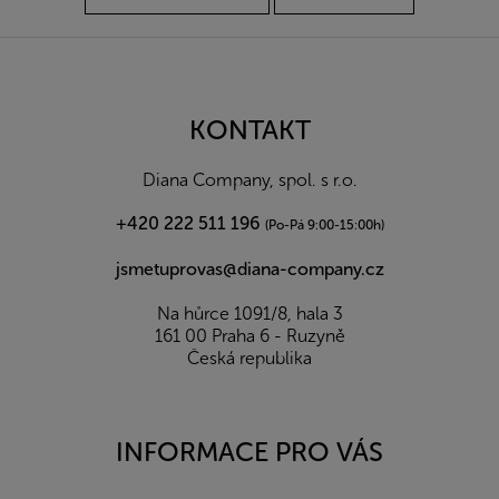
Z
á
p
a
KONTAKT
t
í
Diana Company, spol. s r.o.
+420 222 511 196
(Po-Pá 9:00-15:00h)
jsmetuprovas@diana-company.cz
Na hůrce 1091/8, hala 3
161 00 Praha 6 - Ruzyně
Česká republika
INFORMACE PRO VÁS