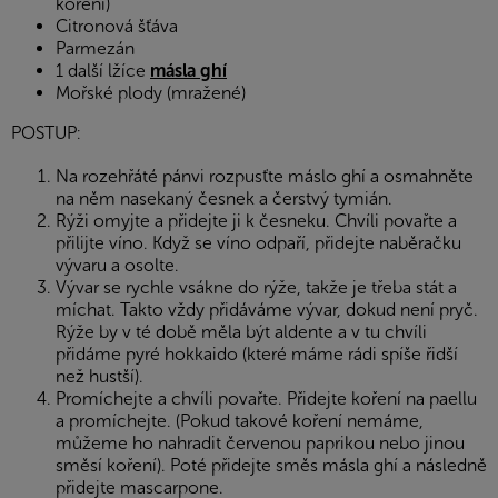
koření)
Citronová šťáva
Parmezán
1 další lžíce
másla ghí
Mořské plody (mražené)
POSTUP:
Na rozehřáté pánvi rozpusťte máslo ghí a osmahněte
na něm nasekaný česnek a čerstvý tymián.
Rýži omyjte a přidejte ji k česneku. Chvíli povařte a
přilijte víno. Když se víno odpaří, přidejte naběračku
vývaru a osolte.
Vývar se rychle vsákne do rýže, takže je třeba stát a
míchat. Takto vždy přidáváme vývar, dokud není pryč.
Rýže by v té době měla být aldente a v tu chvíli
přidáme pyré hokkaido (které máme rádi spíše řidší
než hustší).
Promíchejte a chvíli povařte. Přidejte koření na paellu
a promíchejte. (Pokud takové koření nemáme,
můžeme ho nahradit červenou paprikou nebo jinou
směsí koření). Poté přidejte směs másla ghí a následně
přidejte mascarpone.