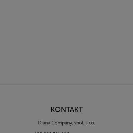
Z
á
p
a
KONTAKT
t
í
Diana Company, spol. s r.o.