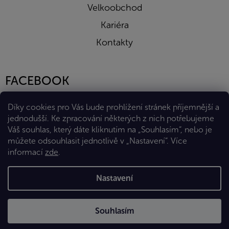
Velkoobchod
Kariéra
Kontakty
FACEBOOK
Díky cookies pro Vás bude prohlížení stránek příjemnější a
jednodušší. Ke zpracování některých z nich potřebujeme
Váš souhlas, který dáte kliknutím na „Souhlasím“, nebo je
můžete odsouhlasit jednotlivě v „Nastavení“.
Více
informací
zde
.
Vytvořil Shoptet Premium
Nastavení
Copyright 2026
Eshop Diana Company, spol. s r.o.
. Všechna
Souhlasím
práva vyhrazena.