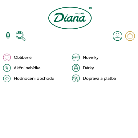
Přejít
na
obsah
N
K
Oblíbené
Novinky
Akční nabídka
Dárky
Hodnocení obchodu
Doprava a platba