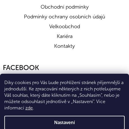
Obchodní podmínky
Podmínky ochrany osobních údajů
Velkoobchod
Kariéra
Kontakty
FACEBOOK
Díky cookies pro Vás bude prohlížení stránek příjemnější a
jednodušší. Ke zpracování některých z nich potřebujeme
Váš souhlas, který dáte kliknutím na „Souhlasím“, nebo je
můžete odsouhlasit jednotlivě v „Nastavení“.
Více
informací
zde
.
Vytvořil Shoptet Premium
Nastavení