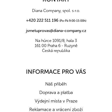
t
í
Diana Company, spol. s r.o.
+420 222 511 196
(Po-Pá 9:00-15:00h)
jsmetuprovas@diana-company.cz
Na hůrce 1091/8, hala 3
161 00 Praha 6 - Ruzyně
Česká republika
INFORMACE PRO VÁS
Náš příběh
Doprava a platba
Výdejní místa v Praze
Reklamace a vrácení zboží