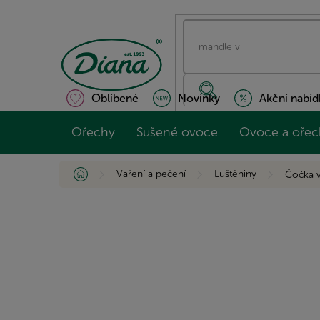
Přejít
na
obsah
Oblíbené
Novinky
Akční nabíd
Ořechy
Sušené ovoce
Ovoce a ořec
Domů
Vaření a pečení
Luštěniny
Čočka 