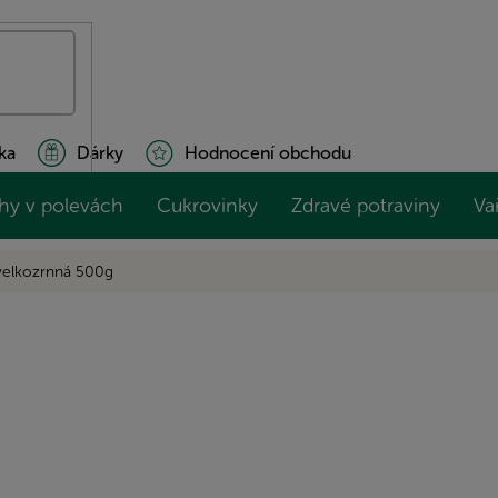
ka
Dárky
Hodnocení obchodu
hy v polevách
Cukrovinky
Zdravé potraviny
Va
velkozrnná 500g