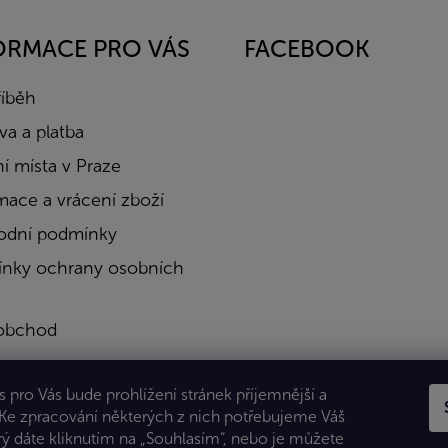
ORMACE PRO VÁS
FACEBOOK
říběh
a a platba
í místa v Praze
mace a vrácení zboží
dní podmínky
nky ochrany osobních
obchod
a
 pro Vás bude prohlížení stránek příjemnější a
kty
 Ke zpracování některých z nich potřebujeme Váš
rý dáte kliknutím na „Souhlasím“, nebo je můžete