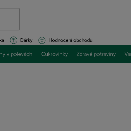
ka
Dárky
Hodnocení obchodu
hy v polevách
Cukrovinky
Zdravé potraviny
Va