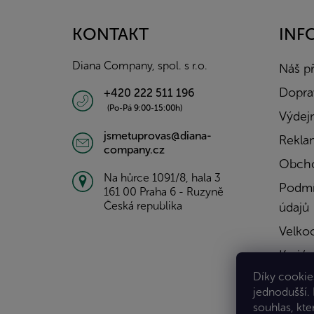
p
a
KONTAKT
INF
t
í
Diana Company, spol. s r.o.
Náš p
Doprav
+420 222 511 196
(Po-Pá 9:00-15:00h)
Výdejn
jsmetuprovas@diana-
Rekla
company.cz
Obcho
Na hůrce 1091/8, hala 3
Podmí
161 00 Praha 6 - Ruzyně
Česká republika
údajů
Velko
Kariér
Díky cookies
Konta
jednodušší.
souhlas, kte