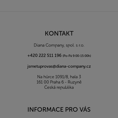
Z
á
p
a
KONTAKT
t
í
Diana Company, spol. s r.o.
+420 222 511 196
(Po-Pá 9:00-15:00h)
jsmetuprovas@diana-company.cz
Na hůrce 1091/8, hala 3
161 00 Praha 6 - Ruzyně
Česká republika
INFORMACE PRO VÁS