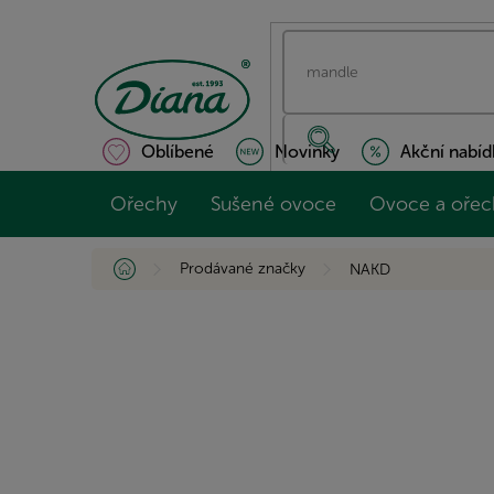
Přejít
na
obsah
Oblíbené
Novinky
Akční nabíd
Ořechy
Sušené ovoce
Ovoce a ořec
Domů
Prodávané značky
NAKD