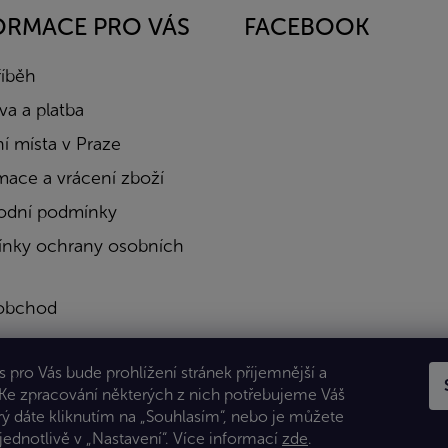
ORMACE PRO VÁS
FACEBOOK
říběh
a a platba
í místa v Praze
mace a vrácení zboží
dní podmínky
nky ochrany osobních
obchod
a
 pro Vás bude prohlížení stránek příjemnější a
kty
 Ke zpracování některých z nich potřebujeme Váš
rý dáte kliknutím na „Souhlasím“, nebo je můžete
jednotlivě v „Nastavení“.
Více informací
zde
.