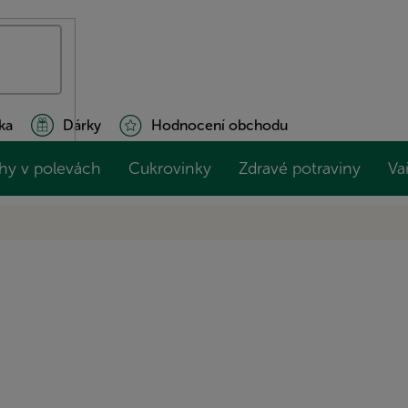
ka
Dárky
Hodnocení obchodu
hy v polevách
Cukrovinky
Zdravé potraviny
Va