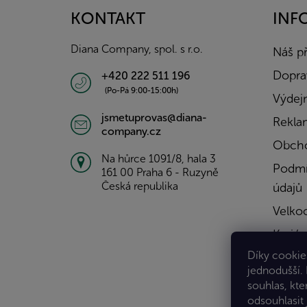
a
KONTAKT
INF
t
í
Diana Company, spol. s r.o.
Náš p
Doprav
+420 222 511 196
(Po-Pá 9:00-15:00h)
Výdejn
jsmetuprovas@diana-
Rekla
company.cz
Obcho
Na hůrce 1091/8, hala 3
Podmí
161 00 Praha 6 - Ruzyně
Česká republika
údajů
Velko
Kariér
Díky cookies
Konta
jednodušší.
souhlas, kte
odsouhlasit 