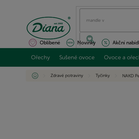
Přejít
na
obsah
Oblíbené
Novinky
Akční nabíd
Ořechy
Sušené ovoce
Ovoce a ořec
Domů
Zdravé potraviny
Tyčinky
NAKD Pe