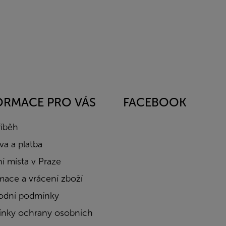
ORMACE PRO VÁS
FACEBOOK
říběh
a a platba
í místa v Praze
mace a vrácení zboží
dní podmínky
nky ochrany osobních