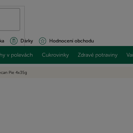
ka
Dárky
Hodnocení obchodu
hy v polevách
Cukrovinky
Zdravé potraviny
Va
can Pie 4x35g