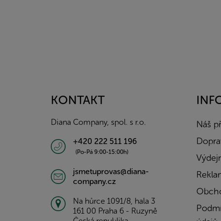
Z
á
p
a
KONTAKT
INF
t
í
Diana Company, spol. s r.o.
Náš p
Doprav
+420 222 511 196
(Po-Pá 9:00-15:00h)
Výdejn
jsmetuprovas@diana-
Rekla
company.cz
Obcho
Na hůrce 1091/8, hala 3
Podmí
161 00 Praha 6 - Ruzyně
Česká republika