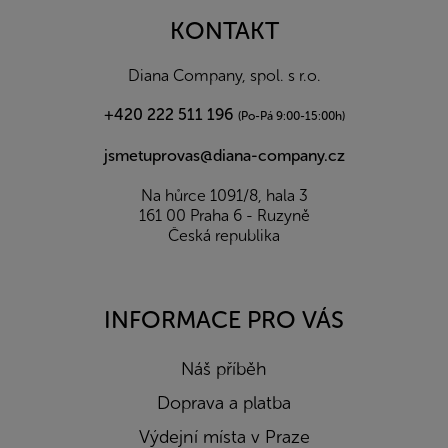
p
a
KONTAKT
t
í
Diana Company, spol. s r.o.
+420 222 511 196
(Po-Pá 9:00-15:00h)
jsmetuprovas@diana-company.cz
Na hůrce 1091/8, hala 3
161 00 Praha 6 - Ruzyně
Česká republika
INFORMACE PRO VÁS
Náš příběh
Doprava a platba
Výdejní místa v Praze