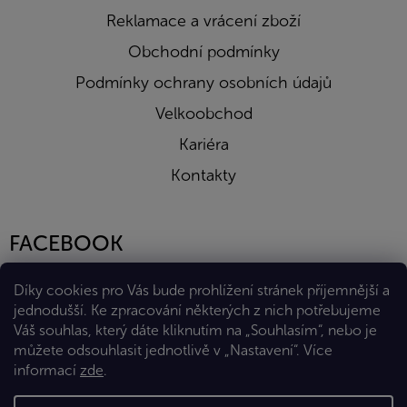
Reklamace a vrácení zboží
Obchodní podmínky
Podmínky ochrany osobních údajů
Velkoobchod
Kariéra
Kontakty
FACEBOOK
Díky cookies pro Vás bude prohlížení stránek příjemnější a
jednodušší. Ke zpracování některých z nich potřebujeme
Váš souhlas, který dáte kliknutím na „Souhlasím“, nebo je
můžete odsouhlasit jednotlivě v „Nastavení“.
Více
informací
zde
.
Vytvořil Shoptet Premium