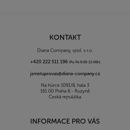
Z
á
p
a
KONTAKT
t
í
Diana Company, spol. s r.o.
+420 222 511 196
(Po-Pá 9:00-15:00h)
jsmetuprovas@diana-company.cz
Na hůrce 1091/8, hala 3
161 00 Praha 6 - Ruzyně
Česká republika
INFORMACE PRO VÁS