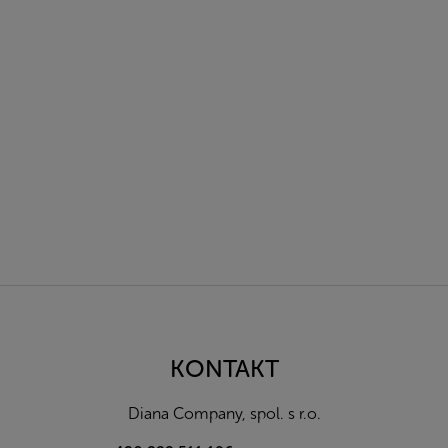
Z
á
p
a
KONTAKT
t
í
Diana Company, spol. s r.o.