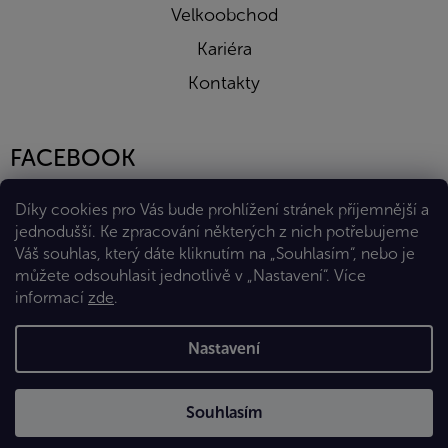
Velkoobchod
Kariéra
Kontakty
FACEBOOK
Díky cookies pro Vás bude prohlížení stránek příjemnější a
jednodušší. Ke zpracování některých z nich potřebujeme
Váš souhlas, který dáte kliknutím na „Souhlasím“, nebo je
můžete odsouhlasit jednotlivě v „Nastavení“.
Více
informací
zde
.
Vytvořil Shoptet Premium
Nastavení
Copyright 2026
Eshop Diana Company, spol. s r.o.
. Všechna
Souhlasím
práva vyhrazena.