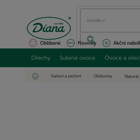
Přejít
na
obsah
Oblíbené
Novinky
Akční nabíd
Ořechy
Sušené ovoce
Ovoce a ořec
Domů
Vaření a pečení
Obiloviny
Natural