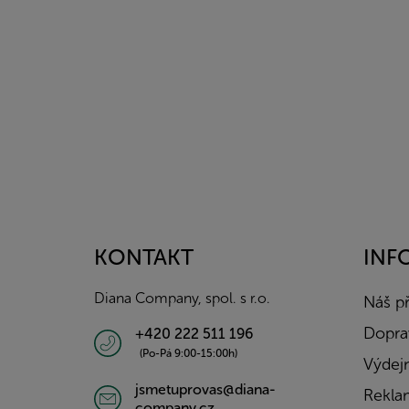
Z
á
p
a
KONTAKT
INF
t
í
Diana Company, spol. s r.o.
Náš p
Doprav
+420 222 511 196
(Po-Pá 9:00-15:00h)
Výdejn
jsmetuprovas@diana-
Rekla
company.cz