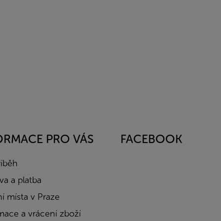
ORMACE PRO VÁS
FACEBOOK
říběh
a a platba
í místa v Praze
mace a vrácení zboží