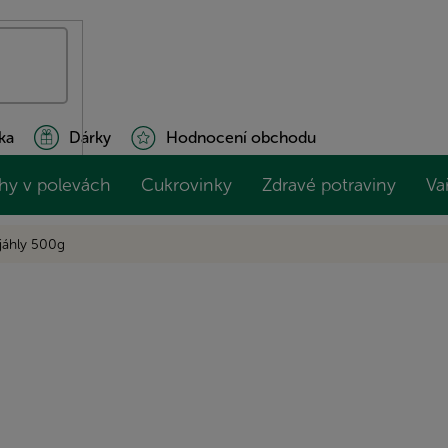
ka
Dárky
Hodnocení obchodu
hy v polevách
Cukrovinky
Zdravé potraviny
Va
 jáhly 500g