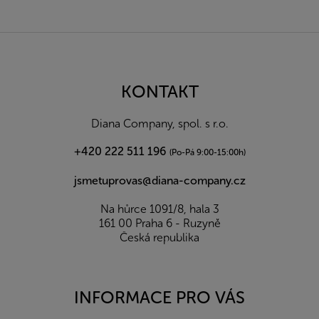
Z
á
p
a
KONTAKT
t
í
Diana Company, spol. s r.o.
+420 222 511 196
(Po-Pá 9:00-15:00h)
jsmetuprovas@diana-company.cz
Na hůrce 1091/8, hala 3
161 00 Praha 6 - Ruzyně
Česká republika
INFORMACE PRO VÁS