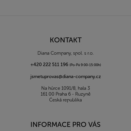
Z
á
p
a
KONTAKT
t
í
Diana Company, spol. s r.o.
+420 222 511 196
(Po-Pá 9:00-15:00h)
jsmetuprovas@diana-company.cz
Na hůrce 1091/8, hala 3
161 00 Praha 6 - Ruzyně
Česká republika
INFORMACE PRO VÁS