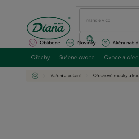
Přejít
na
obsah
Oblíbené
Novinky
Akční nabíd
Ořechy
Sušené ovoce
Ovoce a ořec
Domů
Vaření a pečení
Ořechové mouky a kou