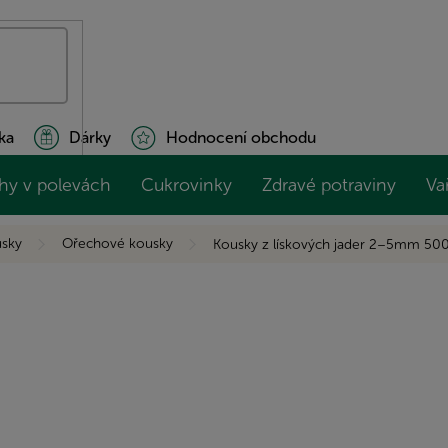
ka
Dárky
Hodnocení obchodu
hy v polevách
Cukrovinky
Zdravé potraviny
Va
sky
Ořechové kousky
Kousky z lískových jader 2–5mm 50