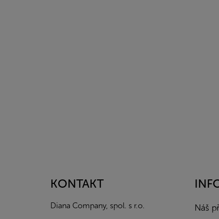
Z
á
p
a
KONTAKT
INF
t
í
Diana Company, spol. s r.o.
Náš p