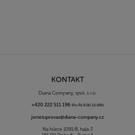
Z
á
p
a
KONTAKT
t
í
Diana Company, spol. s r.o.
+420 222 511 196
(Po-Pá 9:00-15:00h)
jsmetuprovas@diana-company.cz
Na hůrce 1091/8, hala 3