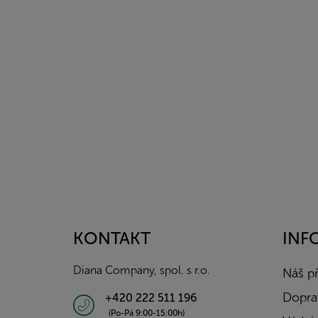
Z
á
p
a
KONTAKT
INF
t
í
Diana Company, spol. s r.o.
Náš p
Doprav
+420 222 511 196
(Po-Pá 9:00-15:00h)