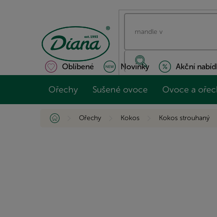
Přejít
na
obsah
Oblíbené
Novinky
Akční nabíd
Ořechy
Sušené ovoce
Ovoce a ořec
Domů
Ořechy
Kokos
Kokos strouhaný