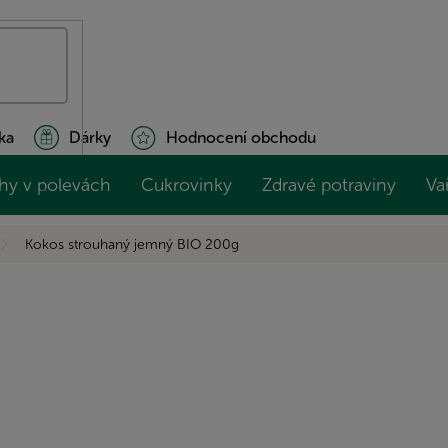
ka
Dárky
Hodnocení obchodu
hy v polevách
Cukrovinky
Zdravé potraviny
Va
Kokos strouhaný jemný BIO 200g