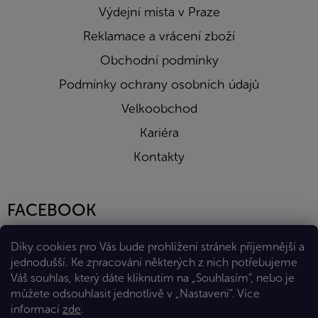
Výdejní místa v Praze
Reklamace a vrácení zboží
Obchodní podmínky
Podmínky ochrany osobních údajů
Velkoobchod
Kariéra
Kontakty
FACEBOOK
Díky cookies pro Vás bude prohlížení stránek příjemnější a
jednodušší. Ke zpracování některých z nich potřebujeme
Váš souhlas, který dáte kliknutím na „Souhlasím“, nebo je
můžete odsouhlasit jednotlivě v „Nastavení“.
Více
informací
zde
.