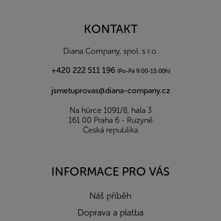
á
p
a
KONTAKT
t
í
Diana Company, spol. s r.o.
+420 222 511 196
(Po-Pá 9:00-15:00h)
jsmetuprovas@diana-company.cz
Na hůrce 1091/8, hala 3
161 00 Praha 6 - Ruzyně
Česká republika
INFORMACE PRO VÁS
Náš příběh
Doprava a platba