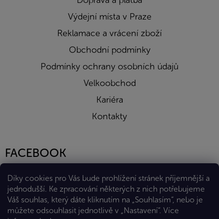
Doprava a platba
Výdejní místa v Praze
Reklamace a vrácení zboží
Obchodní podmínky
Podmínky ochrany osobních údajů
Velkoobchod
Kariéra
Kontakty
FACEBOOK
Díky cookies pro Vás bude prohlížení stránek příjemnější a
jednodušší. Ke zpracování některých z nich potřebujeme
Váš souhlas, který dáte kliknutím na „Souhlasím“, nebo je
můžete odsouhlasit jednotlivě v „Nastavení“.
Více