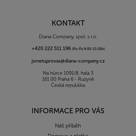
Z
á
p
a
KONTAKT
t
í
Diana Company, spol. s r.o.
+420 222 511 196
(Po-Pá 9:00-15:00h)
jsmetuprovas@diana-company.cz
Na hůrce 1091/8, hala 3
161 00 Praha 6 - Ruzyně
Česká republika
INFORMACE PRO VÁS
Náš příběh