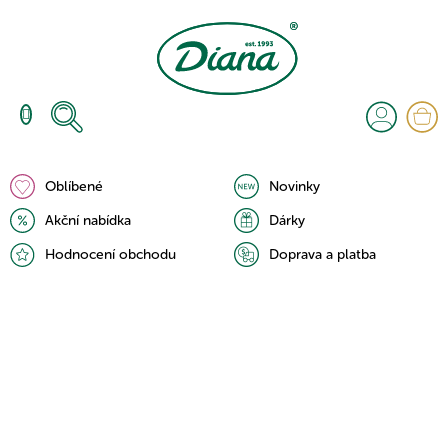
Přejít
na
obsah
N
K
Oblíbené
Novinky
Akční nabídka
Dárky
Hodnocení obchodu
Doprava a platba