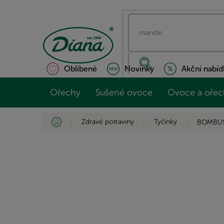
Přejít
na
obsah
Oblíbené
Novinky
Akční nabíd
Ořechy
Sušené ovoce
Ovoce a ořec
Domů
Zdravé potraviny
Tyčinky
BOMBUS