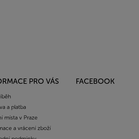
ORMACE PRO VÁS
FACEBOOK
říběh
a a platba
í místa v Praze
mace a vrácení zboží
dní podmínky