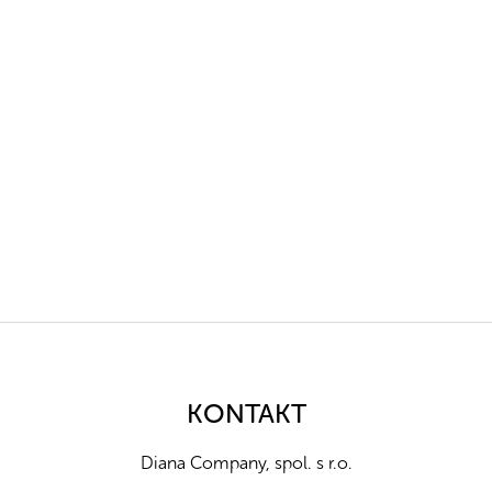
Z
á
p
a
KONTAKT
t
í
Diana Company, spol. s r.o.