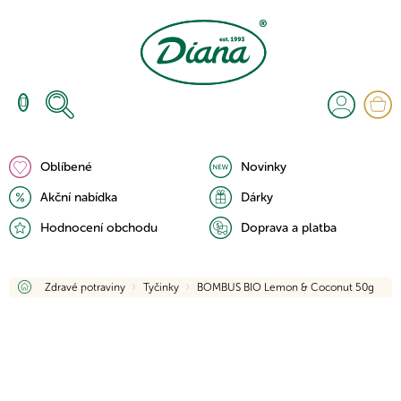
Přejít
na
obsah
N
K
Oblíbené
Novinky
Akční nabídka
Dárky
Hodnocení obchodu
Doprava a platba
Domů
Zdravé potraviny
Tyčinky
BOMBUS BIO Lemon & Coconut 50g