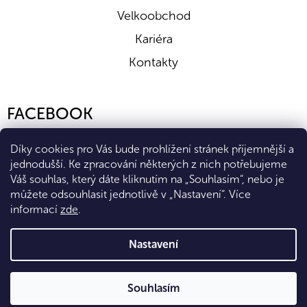
Velkoobchod
Kariéra
Kontakty
FACEBOOK
Díky cookies pro Vás bude prohlížení stránek příjemnější a
jednodušší. Ke zpracování některých z nich potřebujeme
Váš souhlas, který dáte kliknutím na „Souhlasím“, nebo je
můžete odsouhlasit jednotlivě v „Nastavení“.
Více
informací
zde
.
Vytvořil Shoptet Premium
Nastavení
Copyright 2026
Eshop Diana Company, spol. s r.o.
. Všechna
Souhlasím
práva vyhrazena.