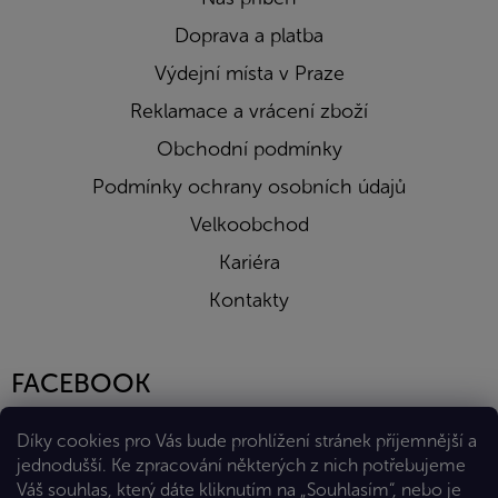
Doprava a platba
Výdejní místa v Praze
Reklamace a vrácení zboží
Obchodní podmínky
Podmínky ochrany osobních údajů
Velkoobchod
Kariéra
Kontakty
FACEBOOK
Díky cookies pro Vás bude prohlížení stránek příjemnější a
jednodušší. Ke zpracování některých z nich potřebujeme
Váš souhlas, který dáte kliknutím na „Souhlasím“, nebo je