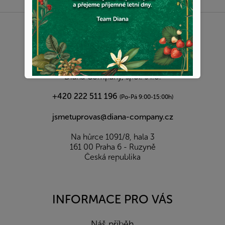
Z
á
p
a
KONTAKT
t
í
Diana Company, spol. s r.o.
+420 222 511 196
(Po-Pá 9:00-15:00h)
jsmetuprovas@diana-company.cz
Na hůrce 1091/8, hala 3
161 00 Praha 6 - Ruzyně
Česká republika
INFORMACE PRO VÁS
Náš příběh